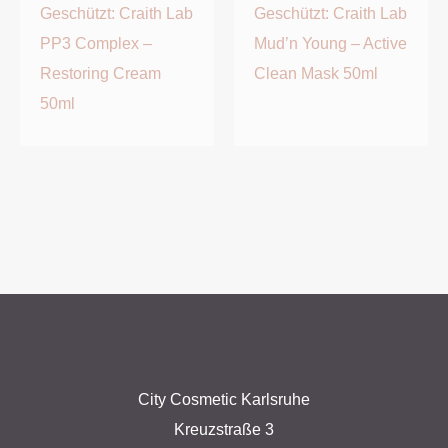
Geschützt: Craith Lab
Geschützt: Craith Lab
PP3 Complex –
Mud’n Young – Active
Restoring Cream
Clean Mask 50ml
50ml
City Cosmetic Karlsruhe
Kreuzstraße 3